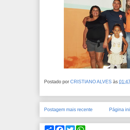
Postado por
CRISTIANO ALVES
às
01:4
Postagem mais recente
Página ini
C
F
T
W